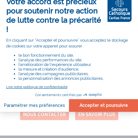
Bouton
Moi aussi, je m’engage !
"je
m'engage"
# LE SECOURS CATHOLIQUE
PRÈS DE CHEZ VOUS
DÉLÉGATION DE L'ALLIER
Adresse
Maison Diocésaine Saint Paul, 20 Rue
Colombeau
03000 MOULINS
Numéro
0470441041
de
téléphone
NOUS CONTACTER
EN SAVOIR PLUS