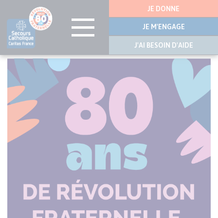
Menu
JE DONNE
latérale
JE M'ENGAGE
J'AI BESOIN D'AIDE
Aller
au
contenu
principal